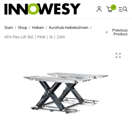
0
Start
/
Shop
/
Heben
/
Kurzhub-Hebebühnen
/
Previous
Product
ATH-Flex Lift 30Z | PKW | 3t | 230V
Shop
Gebrauchtmarkt
Ankauf
Sonderposten
Kontakt