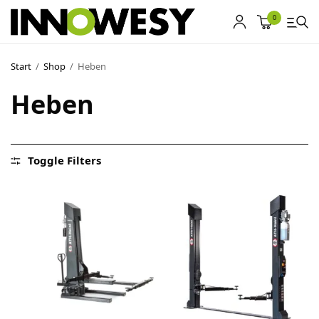
0
Start
/
Shop
/
Heben
Shop
Heben
Gebrauchtmarkt
Ankauf
Toggle Filters
Sonderposten
Kontakt