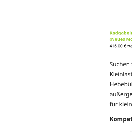
Radgabeln
(Neues Mo
416,00
€
zzg
Suchen S
Kleinlas
Hebebüh
außerge
für klei
Kompet