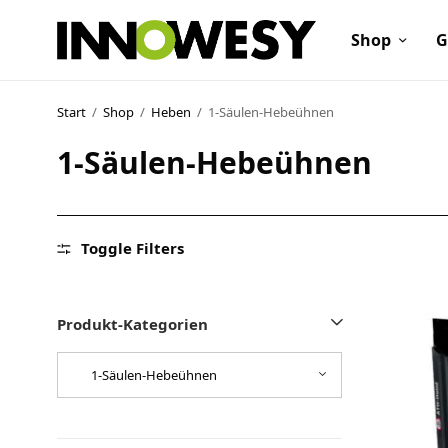
Shop
G
Start
/
Shop
/
Heben
/
1-Säulen-Hebeühnen
1-Säulen-Hebeühnen
Shop
Gebrauchtmarkt
Toggle Filters
Ankauf
Sonderposten
Produkt-Kategorien
Kontakt