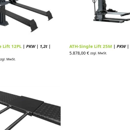
e Lift 12PL
| PKW | 1,2t |
ATH-Single Lift 25M
| PKW | 
5.878,00
€
zzgl. MwSt.
zzgl. MwSt.