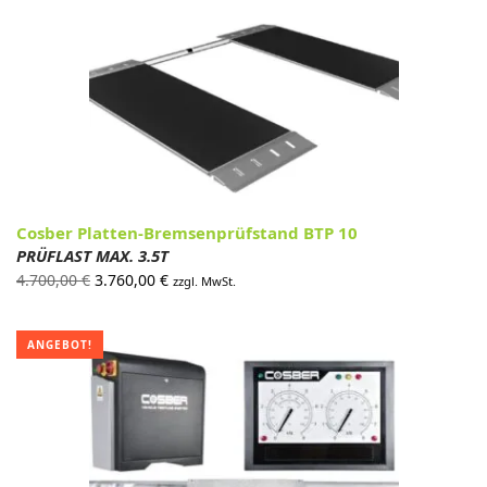
Cosber Platten-Bremsenprüfstand BTP 10
PRÜFLAST MAX. 3.5T
Ursprünglicher
Aktueller
4.700,00
€
3.760,00
€
zzgl. MwSt.
Preis war:
Preis ist:
4.700,00 €
3.760,00 €.
ANGEBOT!