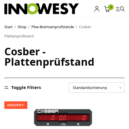
0
Start
/
Shop
/
Pkw-Bremsenprüfstände
/
Cosber -
Plattenprüfstand
Shop
Cosber -
Gebrauchtmarkt
Plattenprüfstand
Ankauf
Sonderposten
Toggle Filters
Kontakt
ANGEBOT!