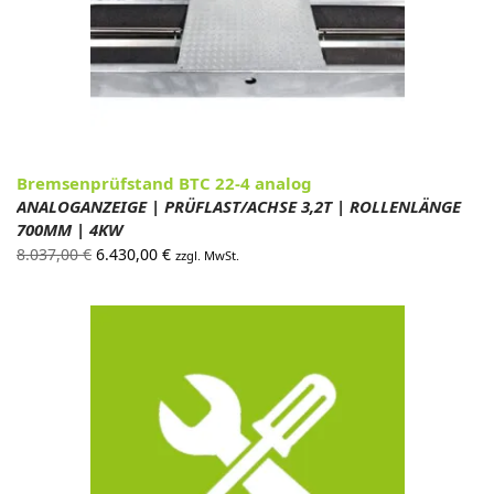
Bremsenprüfstand BTC 22-4 analog
ANALOGANZEIGE | PRÜFLAST/ACHSE 3,2T | ROLLENLÄNGE
700MM | 4KW
Ursprünglicher
Aktueller
8.037,00
€
6.430,00
€
zzgl. MwSt.
Preis war:
Preis ist:
8.037,00 €
6.430,00 €.