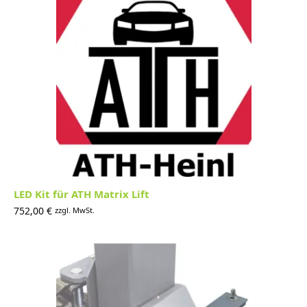
LED Kit für ATH Matrix Lift
752,00
€
zzgl. MwSt.