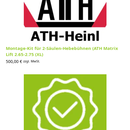
Montage-Kit für 2-Säulen-Hebebühnen (ATH Matrix
Lift 2.65-2.75 (XL)
500,00
€
zzgl. MwSt.