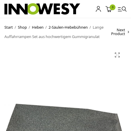
0
Start
/
Shop
/
Heben
/
2-Säulen-Hebebühnen
/
Lange
Next
Product
Auffahrrampen Set aus hochwertigem Gummigranulat
Shop
Gebrauchtmarkt
Ankauf
Sonderposten
Kontakt