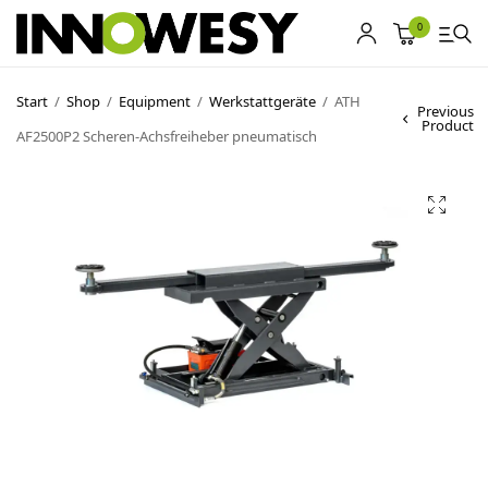
0
Start
/
Shop
/
Equipment
/
Werkstattgeräte
/
ATH
Previous
Product
AF2500P2 Scheren-Achsfreiheber pneumatisch
Shop
Gebrauchtmarkt
Ankauf
Sonderposten
Kontakt