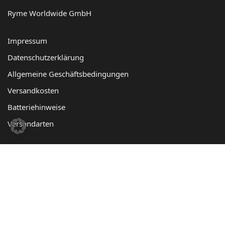
Ryme Worldwide GmbH
Impressum
Datenschutzerklärung
Allgemeine Geschäftsbedingungen
Versandkosten
Batteriehinweise
Versandarten
© 2022 Innowesy GmbH
BannerText_Seraphinite Accelerator
Turns on site high speed to be attractive for people and search engines.