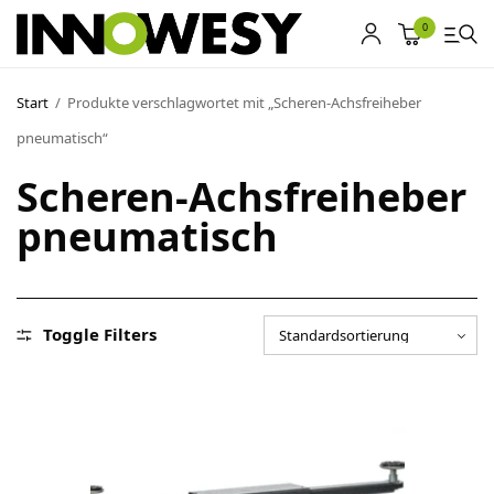
0
Start
/
Produkte verschlagwortet mit „Scheren-Achsfreiheber
pneumatisch“
Shop
Scheren-Achsfreiheber
Gebrauchtmarkt
pneumatisch
Ankauf
Sonderposten
Toggle Filters
Kontakt