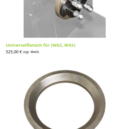
Universalflansch für (W62, W42)
525,00
€
zzgl. MwSt.