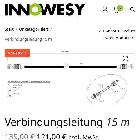
0
Start
/
Unkategorisiert
/
Previous Product
Next Product
Verbindungsleitung 15 m
Shop
ANGEBOT!
Gebrauchtmarkt
Ankauf
Sonderposten
Kontakt
Verbindungsleitung
15 m
Ursprünglicher
Aktueller
139,00
€
121,00
€
zzgl. MwSt.