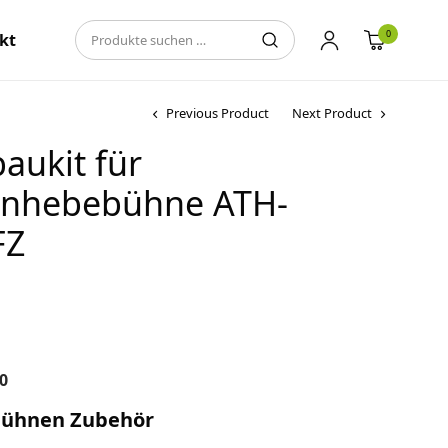
0
kt
Previous Product
Next Product
baukit für
enhebebühne ATH-
FZ
0
bühnen Zubehör