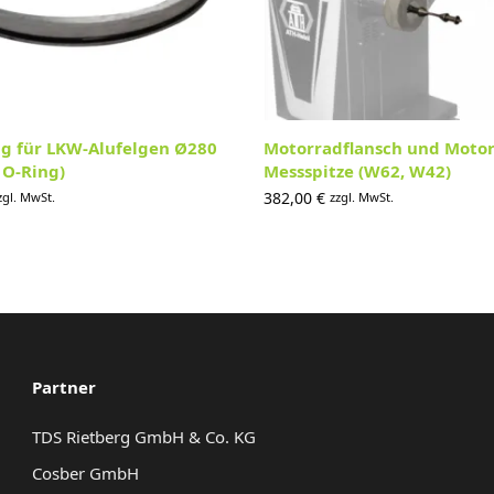
g für LKW-Alufelgen Ø280
Motorradflansch und Motor
O-Ring)
Messspitze (W62, W42)
382,00
€
zgl. MwSt.
zzgl. MwSt.
Partner
TDS Rietberg GmbH & Co. KG
Cosber GmbH