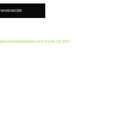
Alternative:
N WARENKORB
oppelscherenhebebühne ATH-Frame Lift 30FZ