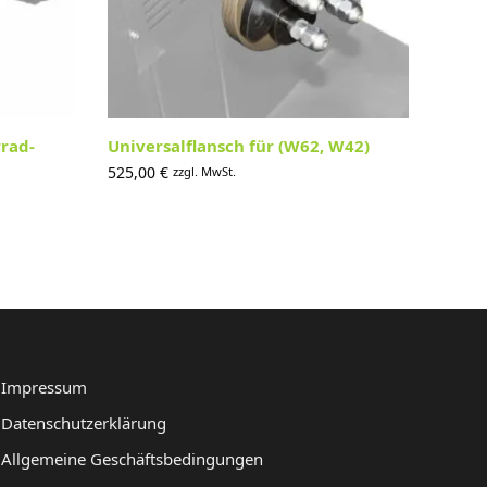
rad-
Universalflansch für (W62, W42)
525,00
€
zzgl. MwSt.
Impressum
Datenschutzerklärung
Allgemeine Geschäftsbedingungen