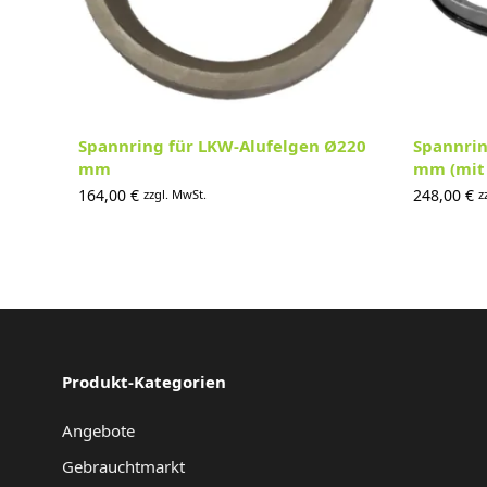
Spannring für LKW-Alufelgen Ø220
Spannrin
mm
mm (mit 
164,00
€
248,00
€
zzgl. MwSt.
z
Produkt-Kategorien
Angebote
Gebrauchtmarkt