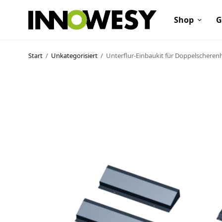
Shop
G
Start
/
Unkategorisiert
/
Unterflur-Einbaukit für Doppelschere
Shop
Gebrauchtmarkt
Ankauf
Sonderposten
Kontakt