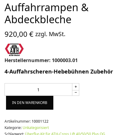
Auffahrrampen &
Abdeckbleche
920,00
€
zzgl. MwSt.
Herstellernummer: 1000003.01
4-Auffahrscheren-Hebebühnen Zubehör
Alternative:
IN DEN WARENKORB
Artikelnummer:
10001122
Kategorie:
Unkategorisiert
Schlagwort:
Überflur-Kit für ATH-Cross Lift 40/50/50 Plus OG