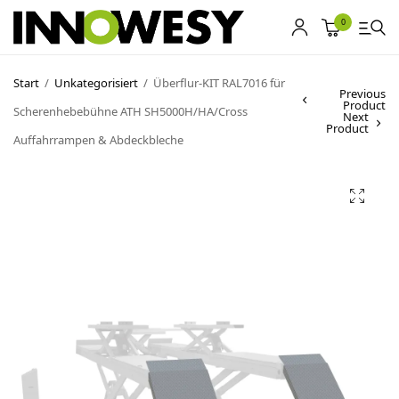
0
Start
/
Unkategorisiert
/
Überflur-KIT RAL7016 für
Previous
Product
Scherenhebebühne ATH SH5000H/HA/Cross
Shop
Next
Product
Auffahrrampen & Abdeckbleche
Gebrauchtmarkt
Ankauf
Sonderposten
Kontakt