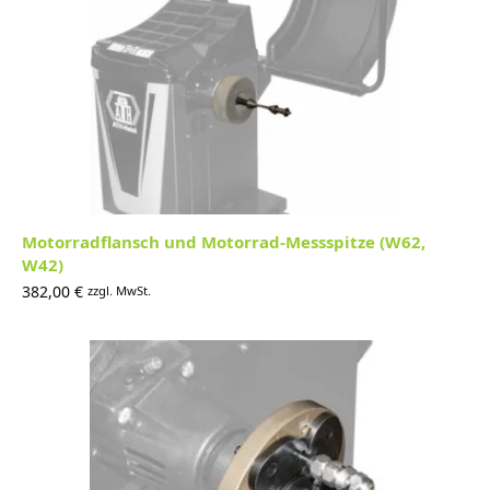
Motorradflansch und Motorrad-Messspitze (W62,
W42)
382,00
€
zzgl. MwSt.