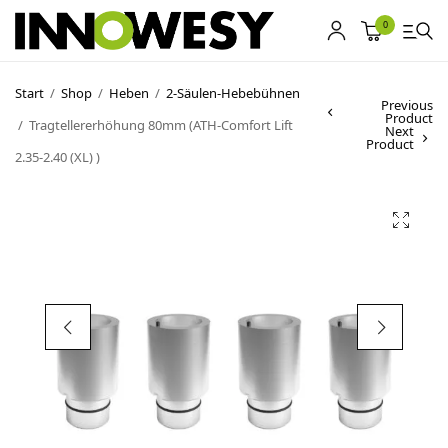
0
Start
/
Shop
/
Heben
/
2-Säulen-Hebebühnen
Previous
Product
/
Tragtellererhöhung 80mm (ATH-Comfort Lift
Shop
Next
Product
2.35-2.40 (XL) )
Gebrauchtmarkt
Ankauf
Sonderposten
Kontakt