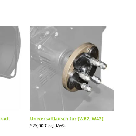
rad-
Universalflansch für (W62, W42)
525,00
€
zzgl. MwSt.