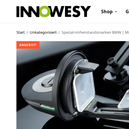
Shop
G
Start
/
Unkategorisiert
/
Spezial-Höhenstandsmarken BMW | Mini
ANGEBOT!
Shop
Gebrauchtmarkt
Ankauf
Sonderposten
Kontakt