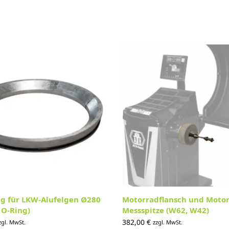
g für LKW-Alufelgen Ø280
Motorradflansch und Motor
O-Ring)
Messspitze (W62, W42)
382,00
€
zgl. MwSt.
zzgl. MwSt.