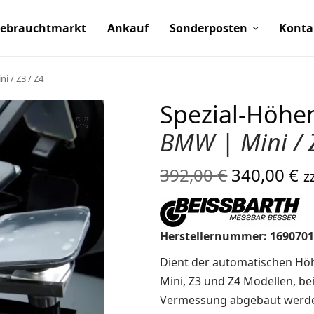
ebrauchtmarkt
Ankauf
Sonderposten
Konta
 / Z3 / Z4
Spezial-Höh
BMW | Mini / 
Ursprüngl
A
392,00
€
340,00
€
z
Preis war:
Pr
392,00 €
3
Herstellernummer: 169070
Dient der automatischen H
Mini, Z3 und Z4 Modellen, be
Vermessung abgebaut werd