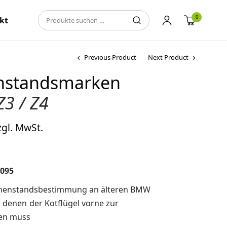
0
kt
Previous Product
Next Product
enstandsmarken
Z3 / Z4
icher
ktueller
zgl. MwSt.
eis ist:
40,00 €.
1095
öhenstandsbestimmung an älteren BMW
i denen der Kotflügel vorne zur
en muss