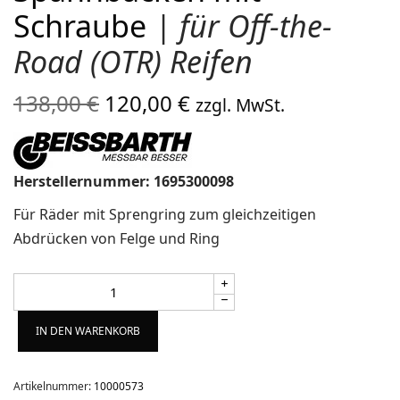
Schraube
| für Off-the-
Road (OTR) Reifen
Ursprünglicher
Aktueller
138,00
€
120,00
€
zzgl. MwSt.
Preis war:
Preis ist:
138,00 €
120,00 €.
Herstellernummer: 1695300098
Für Räder mit Sprengring zum gleichzeitigen
Abdrücken von Felge und Ring
Alternative:
IN DEN WARENKORB
Artikelnummer:
10000573