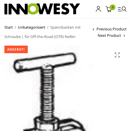
0
Start
/
Unkategorisiert
/
Spannbacken mit
Previous Product
Next Product
Schraube | für Off-the-Road (OTR) Reifen
Shop
ANGEBOT!
Gebrauchtmarkt
Ankauf
Sonderposten
Kontakt