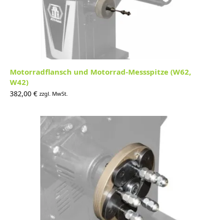
Motorradflansch und Motorrad-Messspitze (W62,
W42)
382,00
€
zzgl. MwSt.