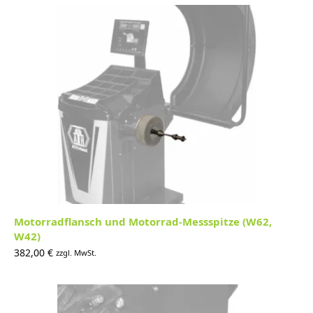
Motorradflansch und Motorrad-Messspitze (W62,
W42)
382,00
€
zzgl. MwSt.