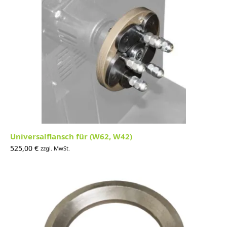
Universalflansch für (W62, W42)
525,00
€
zzgl. MwSt.