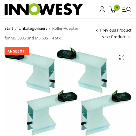
0
Start
/
Unkategorisiert
/
Roller-Adapter
Previous Product
Next Product
für MS 500S und MS 63S | 4 Stk.
Shop
ANGEBOT!
Gebrauchtmarkt
Ankauf
Sonderposten
Kontakt