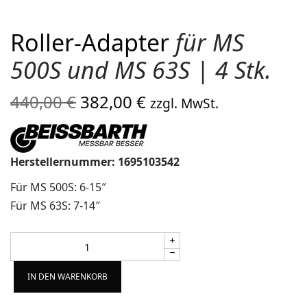
Roller-Adapter
für MS
500S und MS 63S | 4 Stk.
Ursprünglicher
Aktueller
440,00
€
382,00
€
zzgl. MwSt.
Preis war:
Preis ist:
440,00 €
382,00 €.
Herstellernummer: 1695103542
Für MS 500S: 6-15″
Für MS 63S: 7-14″
Alternative:
IN DEN WARENKORB