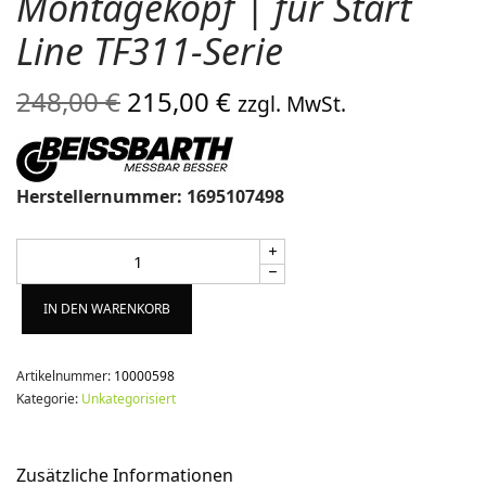
Montagekopf | für Start
Line TF311-Serie
Ursprünglicher
Aktueller
248,00
€
215,00
€
zzgl. MwSt.
Preis war:
Preis ist:
248,00 €
215,00 €.
Herstellernummer: 1695107498
Alternative:
IN DEN WARENKORB
Artikelnummer:
10000598
Kategorie:
Unkategorisiert
Zusätzliche Informationen