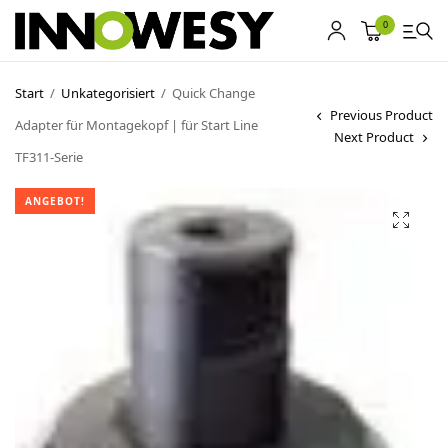
0
Start
/
Unkategorisiert
/
Quick Change
Previous Product
Adapter für Montagekopf | für Start Line
Shop
Next Product
TF311-Serie
Gebrauchtmarkt
ANGEBOT!
Ankauf
Sonderposten
Kontakt