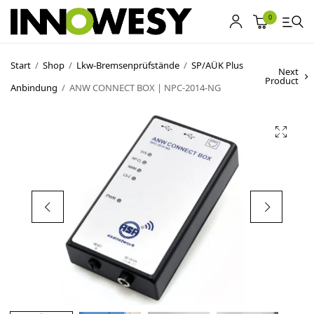
0
Start
/
Shop
/
Lkw-Bremsenprüfstände
/
SP/AÜK Plus
Next
Product
Anbindung
/
ANW CONNECT BOX | NPC-2014-NG
Shop
Gebrauchtmarkt
Ankauf
Sonderposten
Kontakt