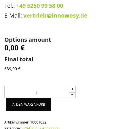
Tel.:
+
49 5250 99 58 00
E-Mail:
vertrieb@innowesy.de
Options amount
0,00 €
Final total
639,00
€
Alternative:
IN DEN WARENKORB
Artikelnummer:
10001032
Kategorie:
SP/AÜK Plus Anbindung