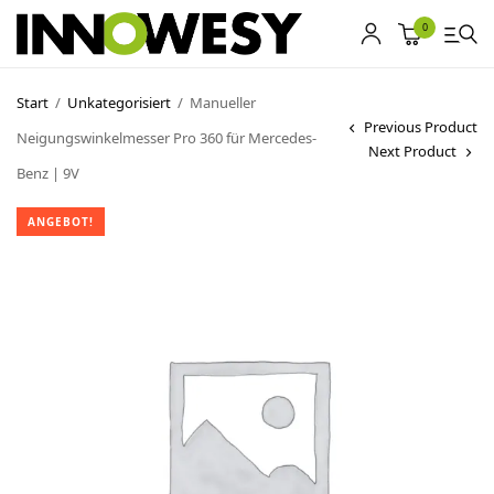
0
Start
/
Unkategorisiert
/
Manueller
Previous Product
Neigungswinkelmesser Pro 360 für Mercedes-
Shop
Next Product
Benz | 9V
Gebrauchtmarkt
ANGEBOT!
Ankauf
Sonderposten
Kontakt