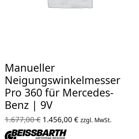
Manueller
Neigungswinkelmesser
Pro 360 für Mercedes-
Benz | 9V
Ursprünglicher
Aktueller
1.677,00
€
1.456,00
€
zzgl. MwSt.
Preis war:
Preis ist:
1.677,00 €
1.456,00 €.