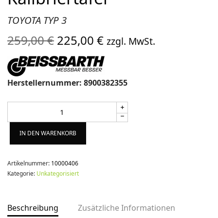
TOYOTA TYP 3
Ursprünglicher
Aktueller
259,00
€
225,00
€
zzgl. MwSt.
Preis war:
Preis ist:
259,00 €
225,00 €.
Herstellernummer: 8900382355
Alternative:
IN DEN WARENKORB
Artikelnummer:
10000406
Kategorie:
Unkategorisiert
Beschreibung
Zusätzliche Informationen