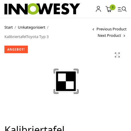
0
Start
/
Unkategorisiert
/
Previous Product
Next Product
KalibriertafelToyota Typ 3
Shop
ANGEBOT!
Gebrauchtmarkt
Ankauf
Sonderposten
Kontakt
Kalibriertafel