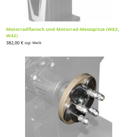
Motorradflansch und Motorrad-Messspitze (W62,
W42)
382,00
€
zzgl. MwSt.