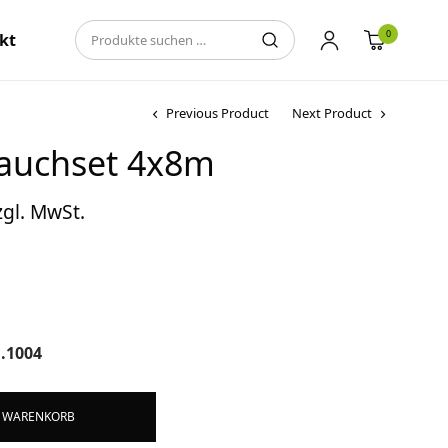
0
kt
Previous Product
Next Product
lauchset 4x8m
icher
ktueller
zgl. MwSt.
eis ist:
28,00 €.
1.1004
Alternative:
N WARENKORB