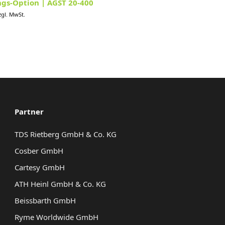
s-Option | AGST 20-400
zgl. MwSt.
Partner
TDS Rietberg GmbH & Co. KG
Cosber GmbH
Cartesy GmbH
ATH Heinl GmbH & Co. KG
Beissbarth GmbH
Ryme Worldwide GmbH