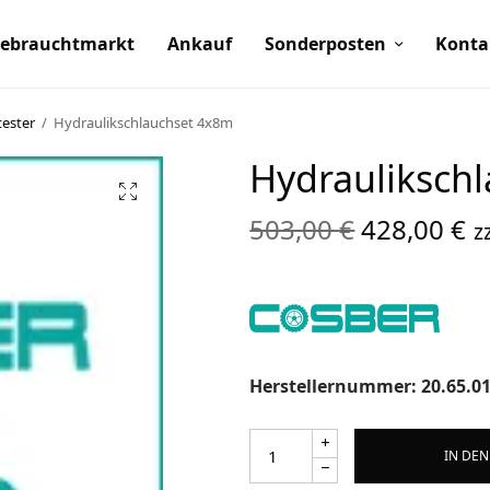
ebrauchtmarkt
Ankauf
Sonderposten
Konta
tester
/
Hydraulikschlauchset 4x8m
Hydrauliksch
Ursprüngl
A
503,00
€
428,00
€
z
Preis war:
Pr
503,00 €
4
Herstellernummer: 20.65.0
IN DE