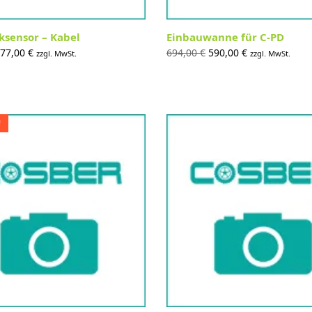
ksensor – Kabel
Einbauwanne für C-PD
rsprünglicher
Aktueller
Ursprünglicher
Aktueller
77,00
€
694,00
€
590,00
€
zzgl. MwSt.
zzgl. MwSt.
reis war:
Preis ist:
Preis war:
Preis ist:
61,00 €
477,00 €.
694,00 €
590,00 €.
!