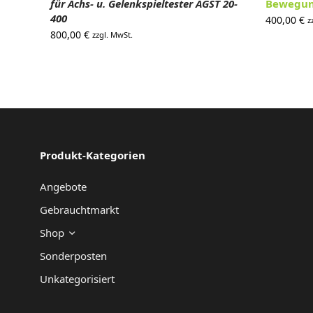
für Achs- u. Gelenkspieltester AGST 20-
Bewegung
400
400,00
€
z
800,00
€
zzgl. MwSt.
Produkt-Kategorien
Angebote
Gebrauchtmarkt
Shop
Sonderposten
Unkategorisiert