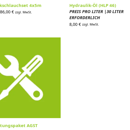
kschlauchset 4x5m
Hydraulik-Öl (HLP 46)
PREIS PRO LITER |30 LITER
rsprünglicher
Aktueller
86,00
€
zzgl. MwSt.
ERFORDERLICH
reis war:
Preis ist:
8,00
€
37,00 €
286,00 €.
zzgl. MwSt.
ltungspaket AGST