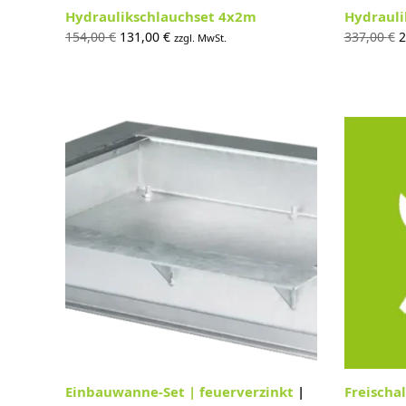
Hydraulikschlauchset 4x2m
Hydrauli
Ursprünglicher
Aktueller
U
154,00
€
131,00
€
337,00
€
2
zzgl. MwSt.
Preis war:
Preis ist:
P
154,00 €
131,00 €.
3
Einbauwanne-Set | feuerverzinkt
|
Freischa