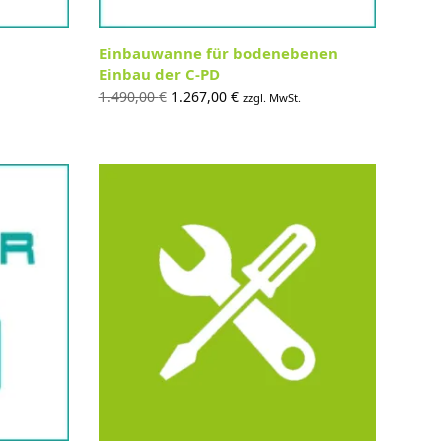
Einbauwanne für bodenebenen
Einbau der C-PD
Ursprünglicher
Aktueller
1.490,00
€
1.267,00
€
zzgl. MwSt.
Preis war:
Preis ist:
1.490,00 €
1.267,00 €.