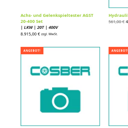
Achs- und Gelenkspieltester AGST
Hydrauli
20-400 Set
U
561,00
€
4
| LKW | 20T | 400V
P
8.915,00
€
zzgl. MwSt.
5
ANGEBOT!
ANGEBOT