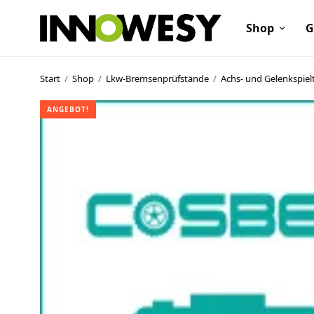
Shop
G
Start
/
Shop
/
Lkw-Bremsenprüfstände
/
Achs- und Gelenkspiel
ANGEBOT!
Shop
Gebrauchtmarkt
Ankauf
Sonderposten
Kontakt