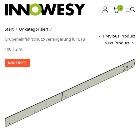
0
Start
/
Unkategorisiert
/
Previous Product
Grubeneinfahrschutz-Verlängerung für LTB
Shop
Next Product
100 | 2 m
Gebrauchtmarkt
ANGEBOT!
Ankauf
Sonderposten
Kontakt