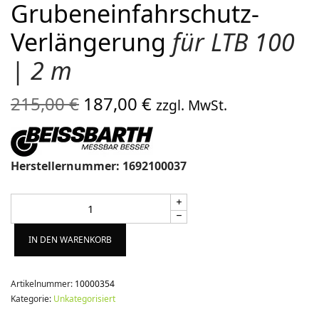
Grubeneinfahrschutz-
Verlängerung
für LTB 100
| 2 m
Ursprünglicher
Aktueller
215,00
€
187,00
€
zzgl. MwSt.
Preis war:
Preis ist:
215,00 €
187,00 €.
Herstellernummer: 1692100037
Alternative:
IN DEN WARENKORB
Artikelnummer:
10000354
Kategorie:
Unkategorisiert