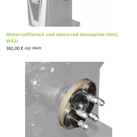
Motorradflansch und Motorrad-Messspitze (W62,
W42)
382,00
€
zzgl. MwSt.