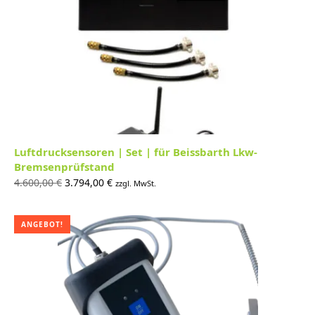
Luftdrucksensoren | Set | für Beissbarth Lkw-
Bremsenprüfstand
Ursprünglicher
Aktueller
4.600,00
€
3.794,00
€
zzgl. MwSt.
Preis war:
Preis ist:
4.600,00 €
3.794,00 €.
ANGEBOT!