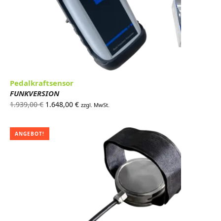
Pedalkraftsensor
FUNKVERSION
Ursprünglicher
Aktueller
1.939,00
€
1.648,00
€
zzgl. MwSt.
Preis war:
Preis ist:
1.939,00 €
1.648,00 €.
ANGEBOT!