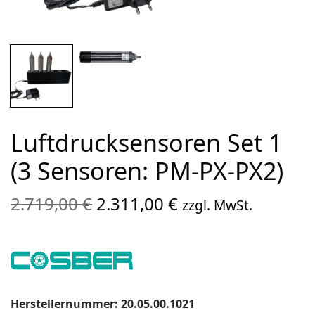
Luftdrucksensoren Set 1
(3 Sensoren: PM-PX-PX2)
Ursprünglicher
Aktueller
2.719,00
€
2.311,00
€
zzgl. MwSt.
Preis war:
Preis ist:
2.719,00 €
2.311,00 €.
Herstellernummer: 20.05.00.1021