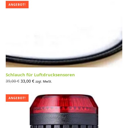
745,00 €
633,00 €.
ANGEBOT!
Schlauch für Luftdrucksensoren
Ursprünglicher
Aktueller
39,00
€
33,00
€
zzgl. MwSt.
Preis war:
Preis ist:
39,00 €
33,00 €.
ANGEBOT!