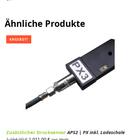
Ähnliche Produkte
ANGEBOT!
Zusätzlicher Drucksensor
APS2 | PX inkl. Ladeschale
Ursprünglicher
Aktueller
1.164,00
€
1.011,00
€
zzgl. MwSt.