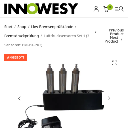
0
Start
/
Shop
/
Lkw-Bremsenprüfstände
/
Previous
Product
Bremsdruckprüfung
/
Luftdrucksensoren Set 1 (3
Shop
Next
Product
Sensoren: PM-PX-PX2)
Gebrauchtmarkt
ANGEBOT!
Ankauf
Sonderposten
Kontakt