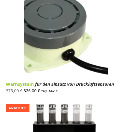
Warnsystem
für den Einsatz von Druckluftsensoren
Ursprünglicher
Aktueller
375,00
€
326,00
€
zzgl. MwSt.
Preis war:
Preis ist:
375,00 €
326,00 €.
ANGEBOT!