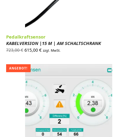
Pedalkraftsensor
KABELVERSION |15 M | AM SCHALTSCHRANK
Ursprünglicher
Aktueller
723,00
€
615,00
€
zzgl. MwSt.
Preis war:
Preis ist:
723,00 €
615,00 €.
ANGEBOT!