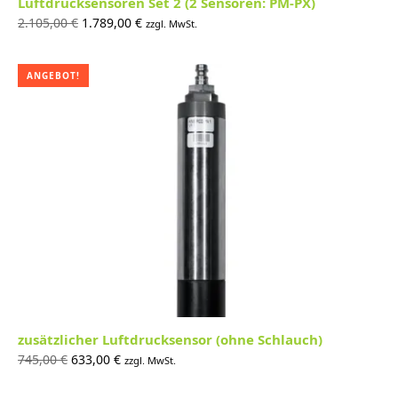
Luftdrucksensoren Set 2 (2 Sensoren: PM-PX)
Ursprünglicher
Aktueller
2.105,00
€
1.789,00
€
zzgl. MwSt.
Preis war:
Preis ist:
2.105,00 €
1.789,00 €.
ANGEBOT!
zusätzlicher Luftdrucksensor (ohne Schlauch)
Ursprünglicher
Aktueller
745,00
€
633,00
€
zzgl. MwSt.
Preis war:
Preis ist: