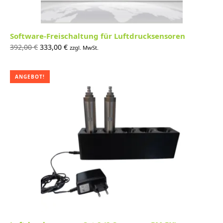
Software-Freischaltung für Luftdrucksensoren
Ursprünglicher
Aktueller
392,00
€
333,00
€
zzgl. MwSt.
Preis war:
Preis ist:
392,00 €
333,00 €.
ANGEBOT!