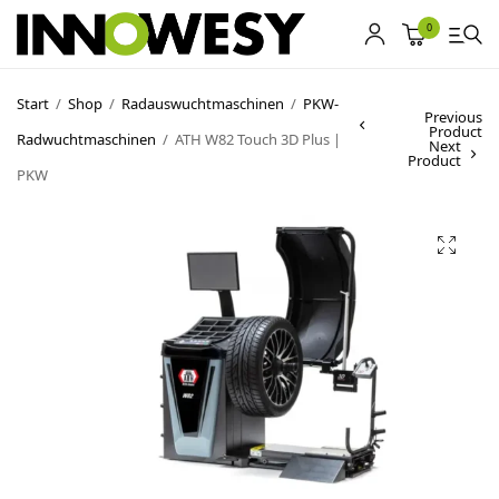
0
Start
/
Shop
/
Radauswuchtmaschinen
/
PKW-
Previous
Product
Radwuchtmaschinen
/
ATH W82 Touch 3D Plus |
Shop
Next
Product
PKW
Gebrauchtmarkt
Ankauf
Sonderposten
Kontakt