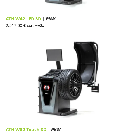
ATH W42 LED 3D
| PKW
2.517,00
€
zzgl. MwSt.
ATH W82 Touch 3D
| PKW