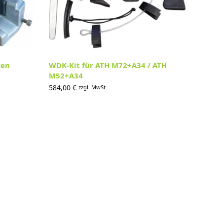
ken
WDK-Kit für ATH M72+A34 / ATH
M52+A34
584,00
€
zzgl. MwSt.