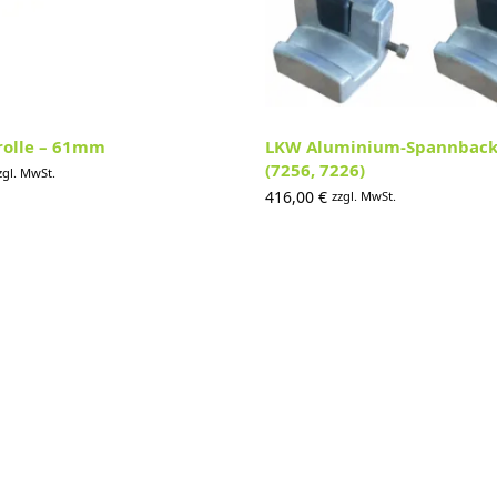
rolle – 61mm
LKW Aluminium-Spannbac
(7256, 7226)
zgl. MwSt.
416,00
€
zzgl. MwSt.