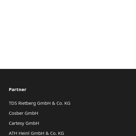
Partner
TDS Rietberg GmbH & Co. KG
Cosber GmbH
Cartesy GmbH
ATH Heinl GmbH & Co. KG