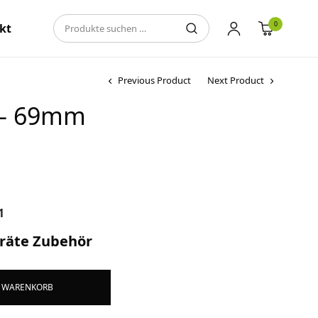
0
kt
Previous Product
Next Product
 – 69mm
1
räte Zubehör
Alternative:
N WARENKORB