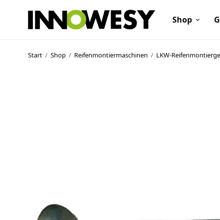
Shop
G
Start
/
Shop
/
Reifenmontiermaschinen
/
LKW-Reifenmontierge
Shop
Gebrauchtmarkt
Ankauf
Sonderposten
Kontakt