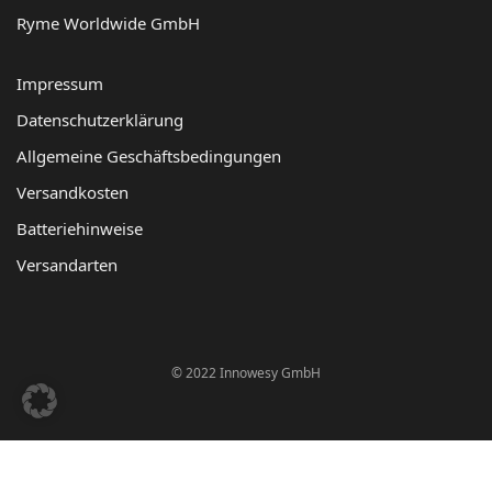
Ryme Worldwide GmbH
Impressum
Datenschutzerklärung
Allgemeine Geschäftsbedingungen
Versandkosten
Batteriehinweise
Versandarten
© 2022 Innowesy GmbH
BannerText_Seraphinite Accelerator
Turns on site high speed to be attractive for people and search engines.