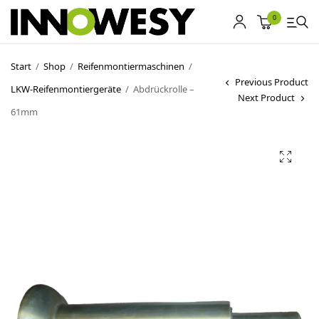
0
Start
/
Shop
/
Reifenmontiermaschinen
/
Previous Product
LKW-Reifenmontiergeräte
/
Abdrückrolle –
Shop
Next Product
61mm
Gebrauchtmarkt
Ankauf
Sonderposten
Kontakt