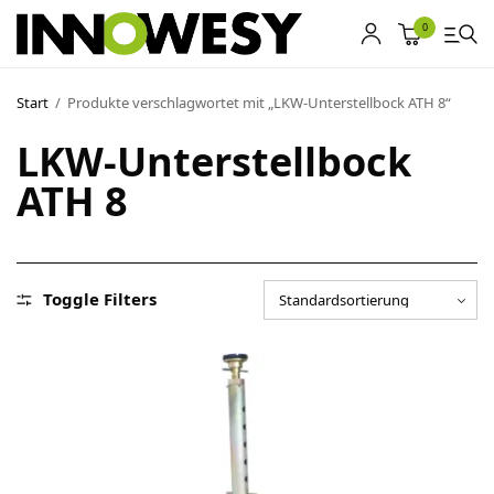
0
Start
/
Produkte verschlagwortet mit „LKW-Unterstellbock ATH 8“
Shop
LKW-Unterstellbock
ATH 8
Gebrauchtmarkt
Ankauf
Sonderposten
Toggle Filters
Kontakt