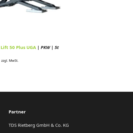
 Lift 50 Plus UGA
| PKW | 5t
zzgl. MwSt.
Partner
TDS Rietberg GmbH & Co. KG