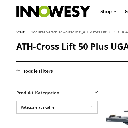
Shop
G
Start
/
Produkte verschlagwortet mit „ATH-Cross Lift 50 Plus UGA
ATH-Cross Lift 50 Plus UG
Shop
Gebrauchtmarkt
Toggle Filters
Ankauf
Sonderposten
Produkt-Kategorien
Kontakt