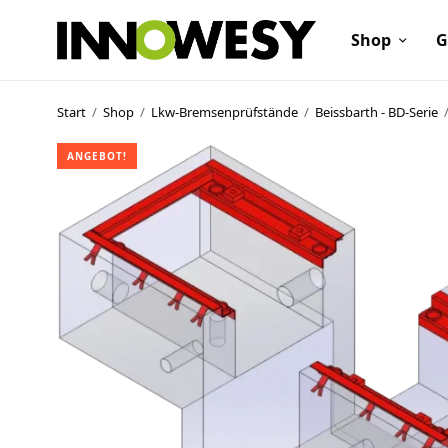
Shop
G
Start
/
Shop
/
Lkw-Bremsenprüfstände
/
Beissbarth - BD-Serie
ANGEBOT!
Shop
Gebrauchtmarkt
Ankauf
Sonderposten
Kontakt