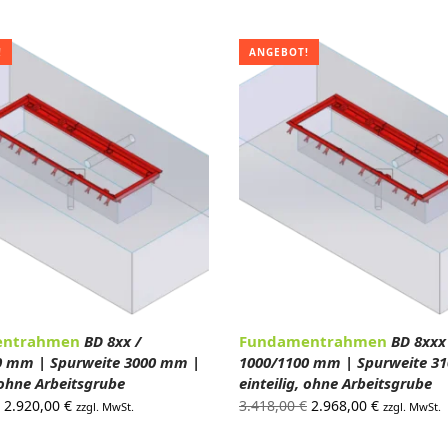
56,00 €
135,00 €.
2.674,00 €
2.322,00 €
!
ANGEBOT!
entrahmen
BD 8xx /
Fundamentrahmen
BD 8xxx
0 mm | Spurweite 3000 mm |
1000/1100 mm | Spurweite 3
, ohne Arbeitsgrube
einteilig, ohne Arbeitsgrube
Ursprünglicher
Aktueller
Ursprünglicher
Aktueller
2.920,00
€
3.418,00
€
2.968,00
€
zzgl. MwSt.
zzgl. MwSt.
Preis war:
Preis ist:
Preis war:
Preis ist: