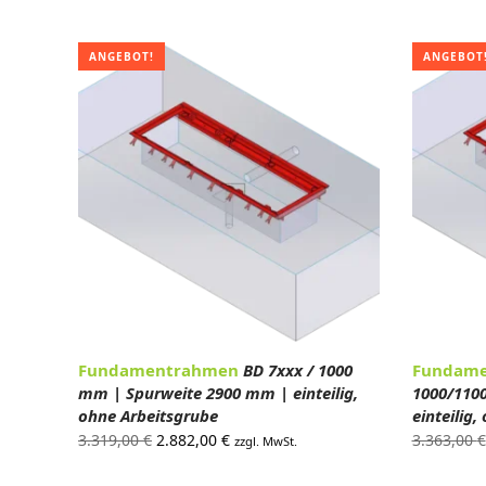
Preis war:
Preis ist:
1
603,00 €
524,00 €.
ANGEBOT!
ANGEBOT
Fundamentrahmen
BD 7xxx / 1000
Fundam
mm | Spurweite 2900 mm | einteilig,
1000/110
ohne Arbeitsgrube
einteilig
Ursprünglicher
Aktueller
3.319,00
€
2.882,00
€
3.363,00
€
zzgl. MwSt.
Preis war:
Preis ist: