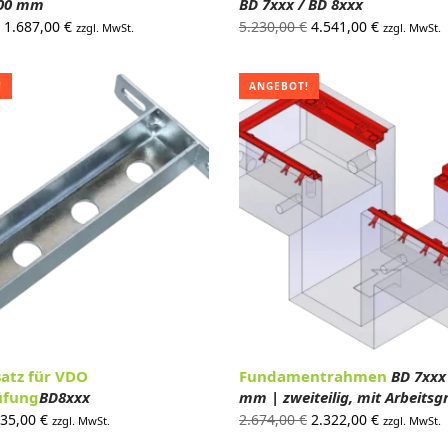
100 mm
BD 7xxx / BD 8xxx
Ursprünglicher
Aktueller
Ursprünglicher
Aktueller
1.687,00
€
5.230,00
€
4.541,00
€
zzgl. MwSt.
zzgl. MwSt.
Preis war:
Preis ist:
Preis war:
Preis ist:
1.943,00 €
1.687,00 €.
5.230,00 €
4.541,00 €
!
ANGEBOT!
atz für VDO
Fundamentrahmen
BD 7xxx
üfung
BD8xxx
mm | zweiteilig, mit Arbeitsg
rsprünglicher
Aktueller
Ursprünglicher
Aktueller
35,00
€
2.674,00
€
2.322,00
€
zzgl. MwSt.
zzgl. MwSt.
reis war:
Preis ist:
Preis war:
Preis ist: