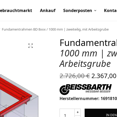
ebrauchtmarkt
Ankauf
Sonderposten
Konta
/
Fundamentrahmen BD 8xxx / 1000 mm | zweiteilig, mit Arbeitsgrube
Fundamentr
1000 mm | zwei
Arbeitsgrube
Ursprün
2.726,00
€
2.367,0
Preis wa
2.726,00
Herstellernummer: 169181
IN DE