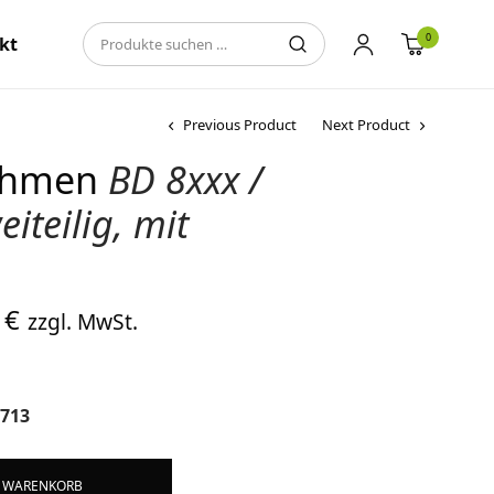
0
kt
Previous Product
Next Product
ahmen
BD 8xxx /
teilig, mit
glicher
Aktueller
0
€
zzgl. MwSt.
r:
Preis ist:
 €
2.367,00 €.
0713
Alternative:
N WARENKORB