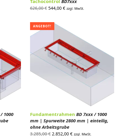
Tachocontrol
BD7xxx
Ursprünglicher
Aktueller
626,00
€
544,00
€
zzgl. MwSt.
Preis war:
Preis ist:
.
626,00 €
544,00 €.
ANGEBOT!
 / 1000
Fundamentrahmen
BD 7xxx / 1000
rube
mm | Spurweite 2800 mm | einteilig,
ohne Arbeitsgrube
Ursprünglicher
Aktueller
3.285,00
€
2.852,00
€
zzgl. MwSt.