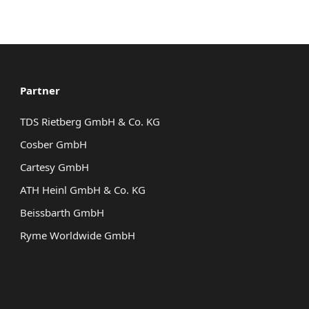
3.363,00 €
2.920,00 €.
3.418,00 €
2.968,00 €
Partner
TDS Rietberg GmbH & Co. KG
Cosber GmbH
Cartesy GmbH
ATH Heinl GmbH & Co. KG
Beissbarth GmbH
Ryme Worldwide GmbH