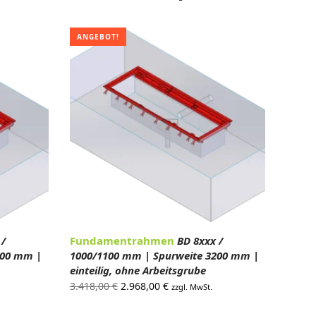
Preis war:
Preis ist:
.
3.285,00 €
2.852,00 €.
ANGEBOT!
 /
Fundamentrahmen
BD 8xxx /
100 mm |
1000/1100 mm | Spurweite 3200 mm |
einteilig, ohne Arbeitsgrube
Ursprünglicher
Aktueller
3.418,00
€
2.968,00
€
zzgl. MwSt.
Preis war:
Preis ist: