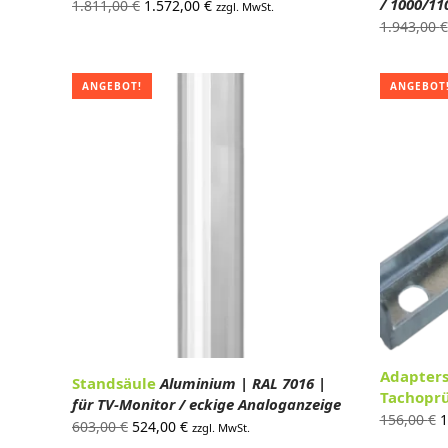
/ 1000/1
Ursprünglicher
Aktueller
1.811,00
€
1.572,00
€
zzgl. MwSt.
1.943,00
€
Preis war:
Preis ist:
1.811,00 €
1.572,00 €.
ANGEBOT!
ANGEBOT
Adapters
Standsäule
Aluminium | RAL 7016 |
Tachopr
für TV-Monitor / eckige Analoganzeige
U
156,00
€
1
Ursprünglicher
Aktueller
603,00
€
524,00
€
zzgl. MwSt.
P