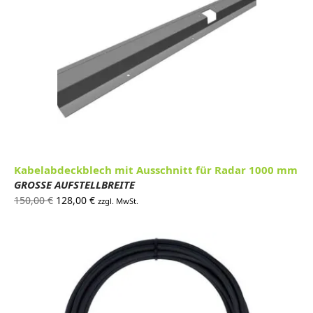
Kabelabdeckblech mit Ausschnitt für Radar 1000 mm
GROSSE AUFSTELLBREITE
Ursprünglicher
Aktueller
150,00
€
128,00
€
zzgl. MwSt.
Preis war:
Preis ist:
150,00 €
128,00 €.