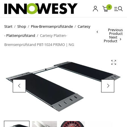
0
Start
/
Shop
/
Pkw-Bremsenprüfstände
/
Cartesy
Previous
Product
- Plattenprüfstand
/
Cartesy Platten-
Shop
Next
Product
Bremsenprüfstand PBT-1024 PRIMO | NG
Gebrauchtmarkt
Ankauf
Sonderposten
Kontakt