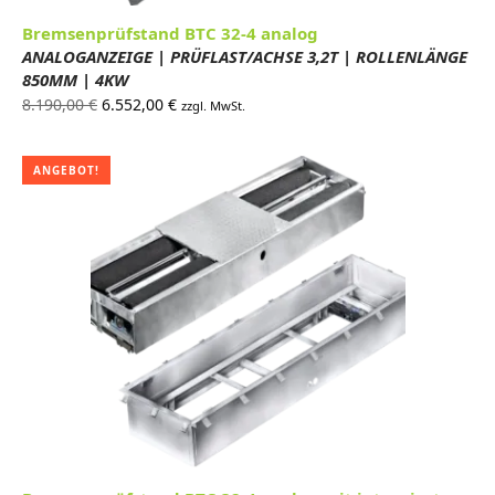
Bremsenprüfstand BTC 32-4 analog
ANALOGANZEIGE | PRÜFLAST/ACHSE 3,2T | ROLLENLÄNGE
850MM | 4KW
Ursprünglicher
Aktueller
8.190,00
€
6.552,00
€
zzgl. MwSt.
Preis war:
Preis ist:
8.190,00 €
6.552,00 €.
ANGEBOT!