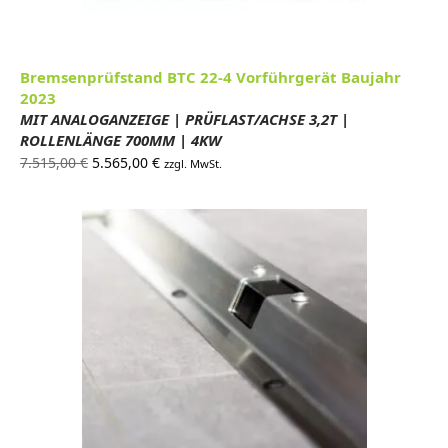
Bremsenprüfstand BTC 22-4 Vorführgerät Baujahr
2023
MIT ANALOGANZEIGE | PRÜFLAST/ACHSE 3,2T |
ROLLENLÄNGE 700MM | 4KW
Ursprünglicher
Aktueller
7.515,00
€
5.565,00
€
zzgl. MwSt.
Preis war:
Preis ist:
7.515,00 €
5.565,00 €.