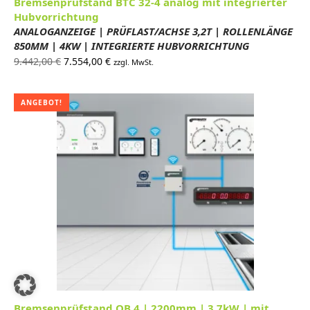
Bremsenprüfstand BTC 32-4 analog mit integrierter
Hubvorrichtung
ANALOGANZEIGE | PRÜFLAST/ACHSE 3,2T | ROLLENLÄNGE
850MM | 4KW | INTEGRIERTE HUBVORRICHTUNG
Ursprünglicher
Aktueller
9.442,00
€
7.554,00
€
zzgl. MwSt.
Preis war:
Preis ist:
9.442,00 €
7.554,00 €.
ANGEBOT!
Bremsenprüfstand QB.4 | 2200mm | 3,7kW | mit