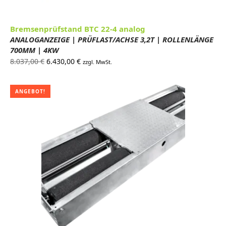
Bremsenprüfstand BTC 22-4 analog
ANALOGANZEIGE | PRÜFLAST/ACHSE 3,2T | ROLLENLÄNGE
700MM | 4KW
Ursprünglicher
Aktueller
8.037,00
€
6.430,00
€
zzgl. MwSt.
Preis war:
Preis ist:
8.037,00 €
6.430,00 €.
ANGEBOT!