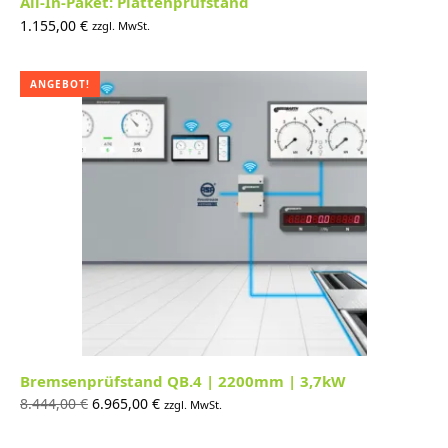
All-In-Paket: Plattenprüfstand
1.155,00
€
zzgl. MwSt.
ANGEBOT!
Bremsenprüfstand QB.4 | 2200mm | 3,7kW
Ursprünglicher
Aktueller
8.444,00
€
6.965,00
€
zzgl. MwSt.
Preis war:
Preis ist: