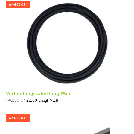
8.444,00 €
6.965,00 €.
ANGEBOT!
Verbindungskabel lang 25m
Ursprünglicher
Aktueller
143,00
€
122,00
€
zzgl. MwSt.
Preis war:
Preis ist:
143,00 €
122,00 €.
ANGEBOT!