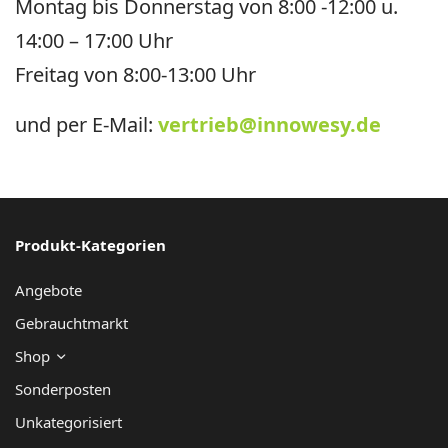
e
Montag bis Donnerstag von 8:00 -12:00 u.
r
14:00 – 17:00 Uhr
n
Freitag von 8:00-13:00 Uhr
a
und per E-Mail:
vertrieb@innowesy.de
ti
v
e
:
Produkt-Kategorien
Angebote
Gebrauchtmarkt
Shop
Sonderposten
Unkategorisiert