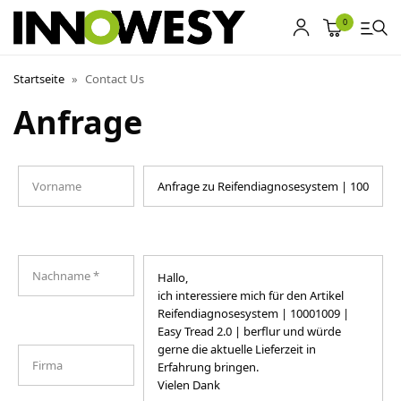
0
Startseite
»
Contact Us
Anfrage
Shop
Gebrauchtmarkt
Ankauf
Sonderposten
Kontakt