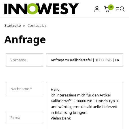
0
Startseite
»
Contact Us
Anfrage
Shop
Gebrauchtmarkt
Ankauf
Sonderposten
Kontakt