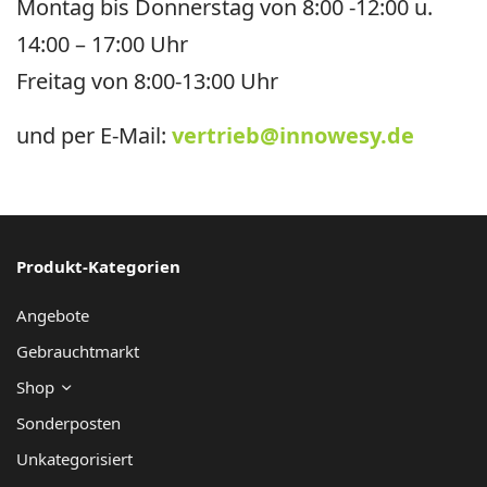
e
Montag bis Donnerstag von 8:00 -12:00 u.
r
14:00 – 17:00 Uhr
n
Freitag von 8:00-13:00 Uhr
a
und per E-Mail:
vertrieb@innowesy.de
ti
v
e
:
Produkt-Kategorien
Angebote
Gebrauchtmarkt
Shop
Sonderposten
Unkategorisiert