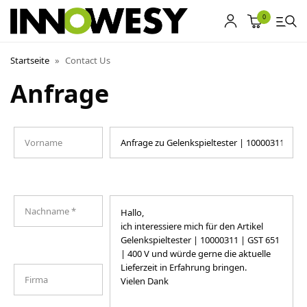
0
Startseite
»
Contact Us
Anfrage
Shop
Gebrauchtmarkt
Ankauf
Sonderposten
Kontakt