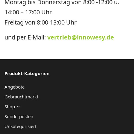
e
Montag bis Donnerstag von 8:00 -12:00 u.
r
14:00 – 17:00 Uhr
n
Freitag von 8:00-13:00 Uhr
a
und per E-Mail:
vertrieb@innowesy.de
ti
v
e
:
Produkt-Kategorien
Angebote
Gebrauchtmarkt
Shop
Sonderposten
Unkategorisiert