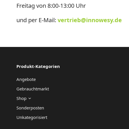
e
Freitag von 8:00-13:00 Uhr
r
und per E-Mail:
vertrieb@innowesy.de
n
a
ti
v
e
Produkt-Kategorien
:
Angebote
Gebrauchtmarkt
Shop
Sonderposten
Unkategorisiert